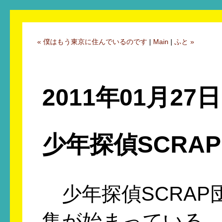
« 僕はもう東京に住んでいるのです
|
Main
|
ふと »
2011年01月27日
少年探偵SCRA
少年探偵SCRAP
集が始まっている